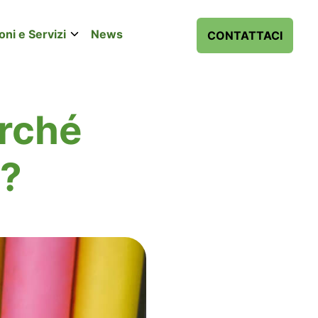
ioni e Servizi
News
CONTATTACI
erché
o?